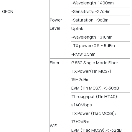
-Wavelength: 1490nm
GPON
-Sensitivity: -27dBm
Power
-Saturation: -9dBm
Level
Uplink
-Wavelength: 1310nm
-TX power: 0.5 ~ 5dBm
-RMS: 0.5nm
Fiber
G.652 Single Mode Fiber
TX Power(11n MCS7):
19+2dBm
EVM (11n MCS7):＜-30dB
Throughput (11n HT40):
≥140Mbps
TX Power (11ac MCS9):
17+2dBm
WiFi
EVM (11ac MCS9):＜-32dB