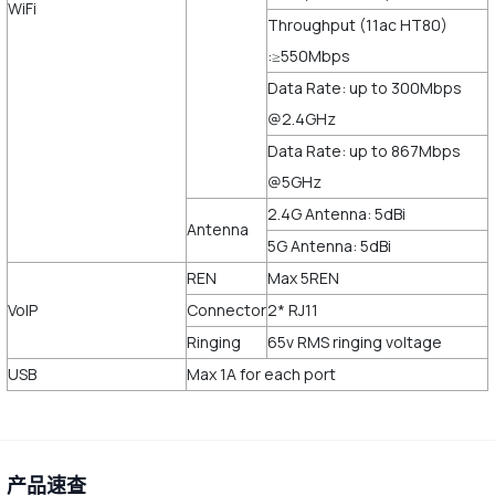
WiFi
Throughput (11ac HT80)
:≥550Mbps
Data Rate: up to 300Mbps
@2.4GHz
Data Rate: up to 867Mbps
@5GHz
2.4G Antenna: 5dBi
Antenna
5G Antenna: 5dBi
REN
Max 5REN
VoIP
Connector
2* RJ11
Ringing
65v RMS ringing voltage
USB
Max 1A for each port
产品速查