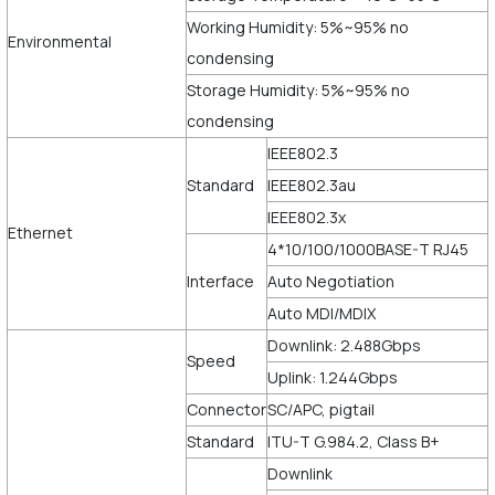
Working Humidity: 5%~95% no
Environmental
condensing
Storage Humidity: 5%~95% no
condensing
IEEE802.3
Standard
IEEE802.3au
IEEE802.3x
Ethernet
4*10/100/1000BASE-T RJ45
Interface
Auto Negotiation
Auto MDI/MDIX
Downlink: 2.488Gbps
Speed
Uplink: 1.244Gbps
Connector
SC/APC, pigtail
Standard
ITU-T G.984.2, Class B+
Downlink